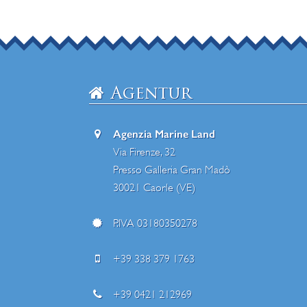
Agentur
Agenzia Marine Land
Via Firenze, 32
Presso Galleria Gran Madò
30021 Caorle (VE)
P.IVA 03180350278
+39 338 379 1763
+39 0421 212969