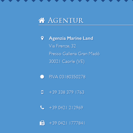
Agentur
Agenzia Marine Land
Via Firenze, 32
Presso Galleria Gran Madò
30021 Caorle (VE)
P.IVA 03180350278
+39 338 379 1763
+39 0421 212969
+39 0421 1777841